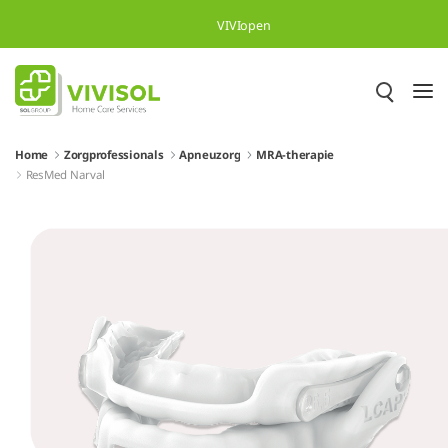
Overslaan en naar hoofdinhoud gaan
VIVIopen
Home
Zorgprofessionals
Apneuzorg
MRA-therapie
ResMed Narval