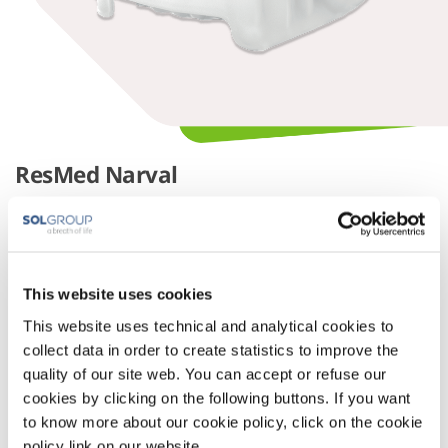
ResMed Narval
De ResMed Narval heeft door het gebruik van
geavanceerde technieken een bijzonder licht en dun
ontwerp. De beugel wordt met behulp van digitale
scantechnologie en 3D printtechnologie vervaardigd.
Hierdoor ervaren patiënten de pasvorm als natuurlijk.
This website uses cookies
This website uses technical and analytical cookies to
De kleinste MRA-beugel
collect data in order to create statistics to improve the
Digitale scantechnologie
quality of our site web. You can accept or refuse our
3D-printtechnologie
cookies by clicking on the following buttons. If you want
to know more about our cookie policy, click on the cookie
policy link on our website.