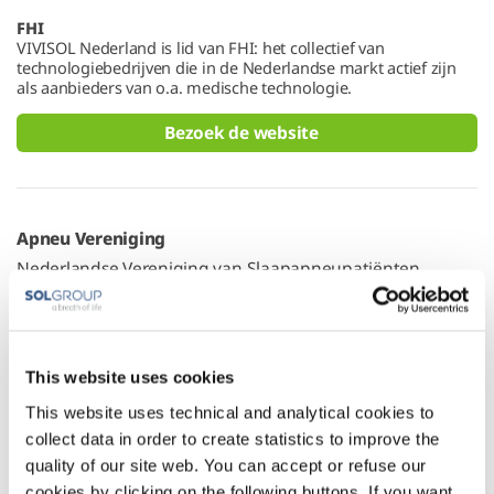
FHI
VIVISOL Nederland is lid van FHI: het collectief van
technologiebedrijven die in de Nederlandse markt actief zijn
als aanbieders van o.a. medische technologie.
Bezoek de website
Apneu Vereniging
Nederlandse Vereniging van Slaapapneupatiënten.
Bezoek de website
This website uses cookies
This website uses technical and analytical cookies to
Longfonds
collect data in order to create statistics to improve the
quality of our site web. You can accept or refuse our
Het Longfonds strijdt voor gezonde longen en tegen
cookies by clicking on the following buttons. If you want