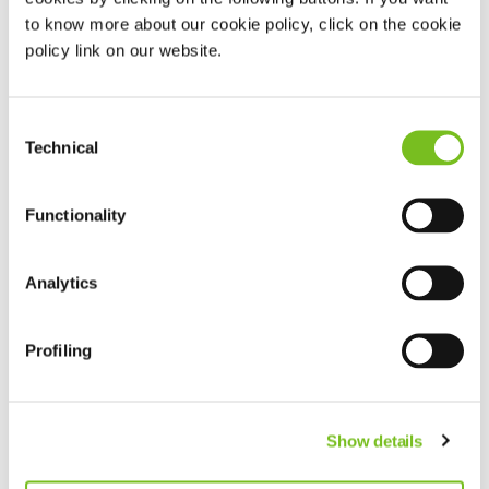
ongeneeslijke longziekten.
to know more about our cookie policy, click on the cookie
policy link on our website.
Bezoek de website
Consent
Technical
Selection
NCFS
Nederlandse Cystic Fibrosis Stichting.
Functionality
Bezoek de website
Analytics
VSCA
Profiling
Vereniging Samenwerkingsverband Chronische
Ademhalingsondersteuning.
Show details
Bezoek de website