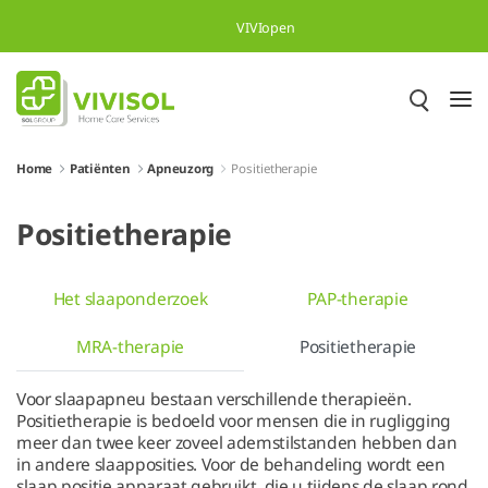
Skip to Main Content
VIVIopen
Home
Patiënten
Apneuzorg
Positietherapie
Positietherapie
Het slaaponderzoek
PAP-therapie
MRA-therapie
Positietherapie
Voor slaapapneu bestaan verschillende therapieën.
Positietherapie is bedoeld voor mensen die in rugligging
meer dan twee keer zoveel ademstilstanden hebben dan
in andere slaapposities. Voor de behandeling wordt een
slaap positie apparaat gebruikt, die u tijdens de slaap rond