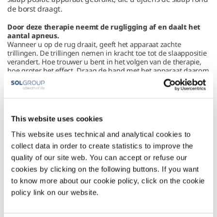
de borst draagt.
Door deze therapie neemt de rugligging af en daalt het
aantal apneus.
Wanneer u op de rug draait, geeft het apparaat zachte
trillingen. De trillingen nemen in kracht toe tot de slaappositie
verandert. Hoe trouwer u bent in het volgen van de therapie,
hoe groter het effect. Draag de band met het apparaat daarom
bij elk slaapmoment.
Meer informatie?
de therapiebrochure
handige
Hier vindt u
of bekijk de
This website uses cookies
instructievideo's
over positietherapie (POSAS).
This website uses technical and analytical cookies to
Heeft u vragen over positietherapie? U kunt ons op werkdagen
collect data in order to create statistics to improve the
013-5231021
tussen 8:30 en 17:00 bereiken via:
. Buiten deze
quality of our site web. You can accept or refuse our
tijden alleen voor spoedgevallen.
cookies by clicking on the following buttons. If you want
to know more about our cookie policy, click on the cookie
policy link on our website.