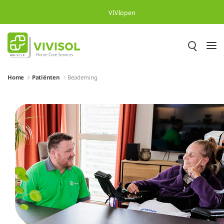
Skip to Main Content
VIVIopen
Home
Patiënten
Beademing