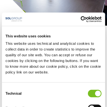
Beademing
This website uses cookies
This website uses technical and analytical cookies to
U wordt beademd als u dit niet meer (voldoende) zelf kunt
collect data in order to create statistics to improve the
of als dit te veel kracht kost. Dit kan gelukkig ook thuis,
quality of our site web. You can accept or refuse our
zodat u dicht bij familie en vrienden kunt blijven.
cookies by clicking on the following buttons. If you want
Wij ondersteunen Centra voor Thuisbeademing met het
to know more about our cookie policy, click on the cookie
leveren van apparatuur en toebehoren bij u thuis.
policy link on our website.
Wanneer u in aanmerking komt voor thuisbeademing, stelt het
Centrum voor Thuisbeademing (CTB) de juiste vorm van
beademing in en zorgt voor begeleiding naar de thuissituatie.
Consent
De verpleegkundigen van het CTB controleren regelmatig hoe
Technical
Selection
het met u gaat. Toebehoren kunt u eenvoudig bestellen via ons
Mijn.VIVISOL.
bestelportaal,