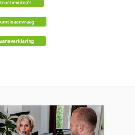
tructievideo's
kantieaanvraag
uaneverklaring