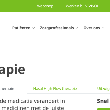
Webshop
Werken bij VIVISOL
Patiënten
Zorgprofessionals
Over ons
rapie
therapie
Nasal High Flow therapie
Uitzui
 de medicatie verandert in
Snel
 medicijnen met de juiste