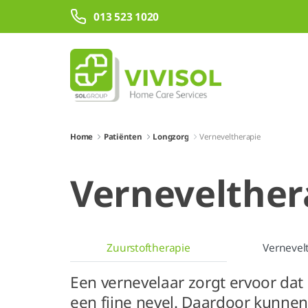
Skip to Main Content
013 523 1020
Home
Patiënten
Longzorg
Verneveltherapie
Vernevelthe
Zuurstoftherapie
Vernevel
Een vernevelaar zorgt ervoor dat
een fijne nevel. Daardoor kunnen