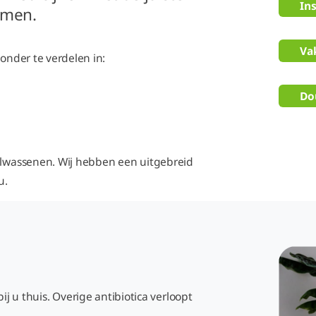
Ins
omen.
Va
 onder te verdelen in:
Do
volwassenen. Wij hebben een uitgebreid
 u.
j u thuis. Overige antibiotica verloopt