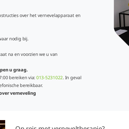
structies over het vernevelapparaat en
waar nodig bij.
raat na en voorzien we u van
lpen u graag.
:00 bereiken via:
013-5231022
. In geval
lefonische bereikbaar.
over verneveling
Op reis met verneveltherapie?