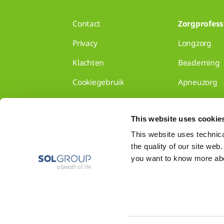
Contact
Zorgprofess
Privacy
Longzorg
Klachten
Beademing
Cookiegebruik
Apneuzorg
Disclaimer
Voor huisart
This website uses cookie
Gedragscode
Disclaimer
This website uses technical
the quality of our site web
Show all
you want to know more abou