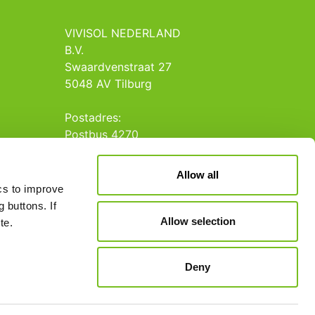
VIVISOL NEDERLAND
B.V.
Swaardvenstraat 27
5048 AV Tilburg
Postadres:
Postbus 4270
5004 JG Tilburg
Allow all
Tel.: +31 013 5231020
ics to improve
E-mail: info@vivisol.nl
 buttons. If
Allow selection
te.
Deny