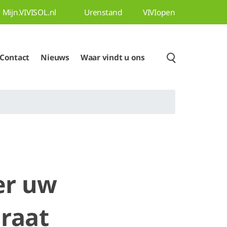
Mijn.VIVISOL.nl
Urenstand
VIVIopen
Contact
Nieuws
Waar vindt u ons
er uw
araat