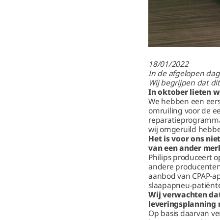
18/01/2022
In de afgelopen dage
Wij begrijpen dat di
In oktober lieten 
We hebben een eerst
omruiling voor de ee
reparatieprogramma d
wij omgeruild hebben
Het is voor ons ni
van een ander mer
Philips produceert 
andere producenten 
aanbod van CPAP-ap
slaapapneu-patiënte
Wij verwachten da
leveringsplanning 
Op basis daarvan v