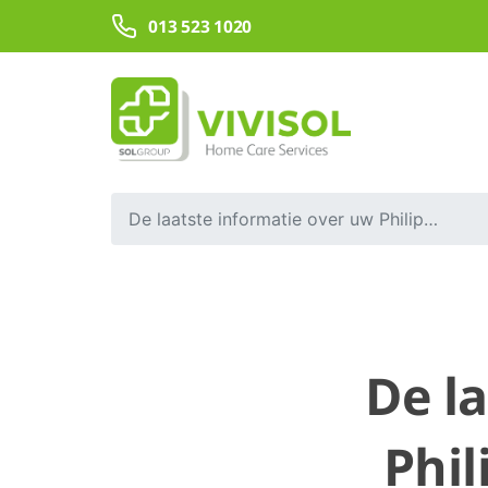
Skip to Main Content
013 523 1020
De laatste informatie over uw Philips slaapapneu apparaat
De l
Phil