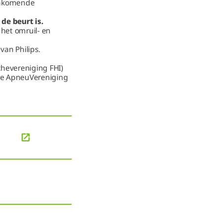
aankomende
de beurt is.
 het omruil- en
van Philips.
chevereniging FHI)
 de ApneuVereniging