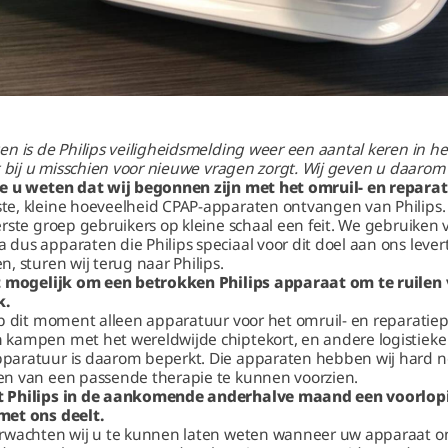
n is de Philips veiligheidsmelding weer een aantal keren in h
t bij u misschien voor nieuwe vragen zorgt. Wij geven u daaro
we u weten dat wij begonnen zijn met het omruil- en repar
e, kleine hoeveelheid CPAP-apparaten ontvangen van Philips.
rste groep gebruikers op kleine schaal een feit. We gebruiken 
us apparaten die Philips speciaal voor dit doel aan ons lever
, sturen wij terug naar Philips.
et mogelijk om een betrokken Philips apparaat om te ruilen
k.
op dit moment alleen apparatuur voor het omruil- en reparati
kampen met het wereldwijde chiptekort, en andere logistiek
paratuur is daarom beperkt. Die apparaten hebben wij hard 
n van een passende therapie te kunnen voorzien.
t Philips in de aankomende anderhalve maand een voorlop
met ons deelt.
erwachten wij u te kunnen laten weten wanneer uw apparaat 