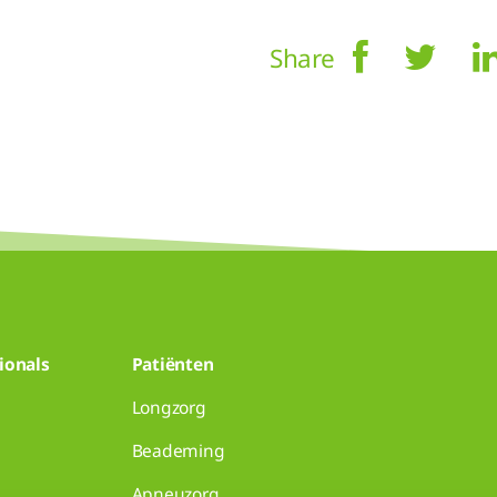
Share
ionals
Patiënten
Longzorg
Beademing
Apneuzorg