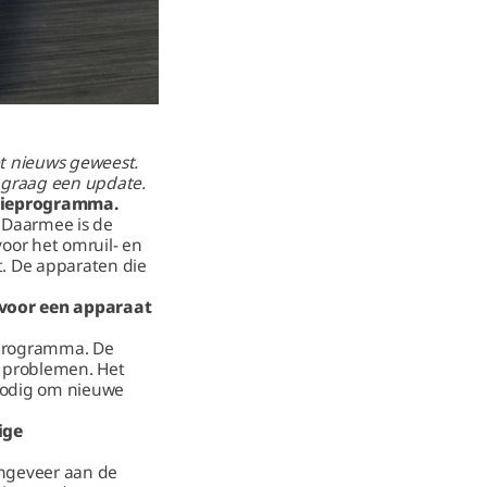
et nieuws geweest.
m graag een update.
atieprogramma.
 Daarmee is de
voor het omruil- en
t. De apparaten die
 voor een apparaat
eprogramma. De
e problemen. Het
nodig om nieuwe
ige
ongeveer aan de