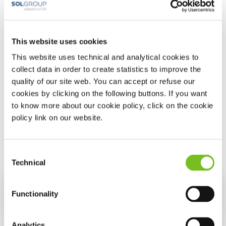
dat nodig is.
U hoeft dan zelf niets te doen of bij het apparaat in de
buurt te zijn. Wij informeren u altijd vooraf als we een
drukaanpassing gaan doen.
This website uses cookies
Uw toestemming is nodig.
This website uses technical and analytical cookies to
Via het online formulier kunt u toestemming geven als u
collect data in order to create statistics to improve the
dat wilt. Ook vindt u daar uitgebreide uitleg over de
quality of our site web. You can accept or refuse our
beveiliging en het beheer van uw gegevens. Daarnaast
staat hier beschreven op welke manier wij met uw
cookies by clicking on the following buttons. If you want
gegevens omgaan, inclusief de beveiliging hiervan.
to know more about our cookie policy, click on the cookie
policy link on our website.
Link naar online formulier
Consent
Technical
Selection
Functionality
De MRA-beugels
Analytics