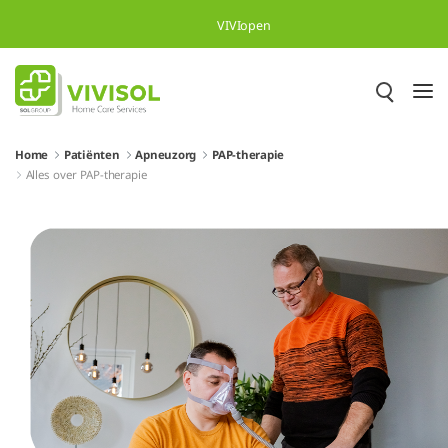
Overslaan en naar hoofdinhoud gaan
VIVIopen
Home
Patiënten
Apneuzorg
PAP-therapie
Alles over PAP-therapie