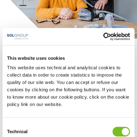
Alles over PAP-therapie
This website uses cookies
Tijdens de
eerste afspraak
krijgt u uitleg over het gebruik
This website uses technical and analytical cookies to
van de apparatuur en de toebehoren. Daarnaast
collect data in order to create statistics to improve the
informeren we u over onze dienstverlening en wat u van
quality of our site web. You can accept or refuse our
ons mag verwachten.
cookies by clicking on the following buttons. If you want
Tweede afspraak
to know more about our cookie policy, click on the cookie
Na twee tot vier weken wordt uw apparatuur uitgelezen. Deze
policy link on our website.
afspraak vindt plaats in het ziekenhuis, op een VIVISOL-
spreekuurlocatie of telefonisch. Soms doet uw behandelaar
het uitlezen zelf. Zonder het apparaat en accessoires kunnen
we geen controles uitvoeren.
Consent
Technical
Selection
Deze periode wordt gebruikt om het apparaat in te stellen op