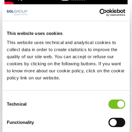
Accessoires als slangenhoezen, verwarmde slangen en
slanghouders worden niet vergoed door uw zorgverzekeraar.
This website uses cookies
webshop
Ze zijn te koop in onze
.
This website uses technical and analytical cookies to
collect data in order to create statistics to improve the
quality of our site web. You can accept or refuse our
cookies by clicking on the following buttons. If you want
to know more about our cookie policy, click on the cookie
Telemonitoring
policy link on our website.
Consent
Technical
De bevochtiger
Selection
Functionality