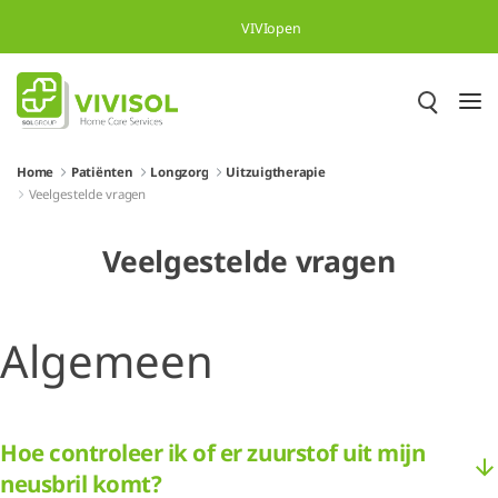
Overslaan en naar hoofdinhoud gaan
VIVIopen
Home
Patiënten
Longzorg
Uitzuigtherapie
Veelgestelde vragen
Veelgestelde vragen
Algemeen
Hoe controleer ik of er zuurstof uit mijn
neusbril komt?