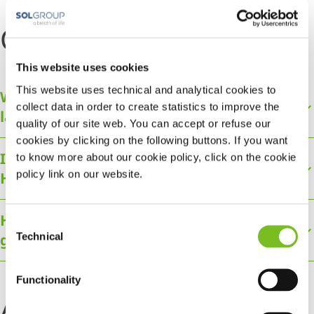
Controle en afspraken
This website uses cookies
This website uses technical and analytical cookies to
Wanneer hoor ik hoe laat jullie
collect data in order to create statistics to improve the
langskomen? En hoe?
quality of our site web. You can accept or refuse our
cookies by clicking on the following buttons. If you want
Ik wil mijn afspraak verzetten of annuleren.
to know more about our cookie policy, click on the cookie
policy link on our website.
Hoe kan ik dat doen?
Hoe lang moet ik zuurstof blijven
Consent
gebruiken?
Technical
Selection
Functionality
Apparatuur