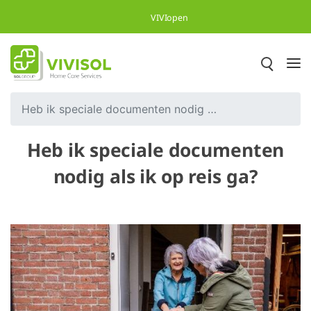
Overslaan en naar hoofdinhoud gaan
VIVIopen
Heb ik speciale documenten nodig als ik op reis ga?
Heb ik speciale documenten
nodig als ik op reis ga?