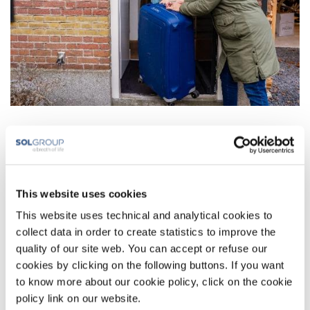
Ja. U hebt een (ingevulde) douaneverklaring nodig om uw
apparatuur mee te nemen naar het buitenland
.
Deze
kunt u
hier
downloaden. In deze verklaring staat in
verschillende talen beschreven waar uw PAP-apparaat
This website uses cookies
voor dient. De douaneverklaring is geen officieel
This website uses technical and analytical cookies to
document.
collect data in order to create statistics to improve the
quality of our site web. You can accept or refuse our
Voor sommige landen heeft u een medische verklaring
cookies by clicking on the following buttons. If you want
nodig van de arts. Kijk op de website van uw
to know more about our cookie policy, click on the cookie
policy link on our website.
vliegmaatschappij.