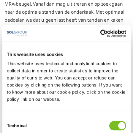
MRA-beugel. Vanaf dan mag u titreren en op zoek gaan
naar de optimale stand van de onderkaak. Met optimaal
bedoelen we dat u geen last heeft van tanden en kaken
én dat de apneu-klachten afnemen.
LET OP: Verstel de linker- en rechterkant altijd evenveel.
Een halve millimeter verschil kan veel last geven aan het
kaakgewricht. Zet de onderkaak een klein stukje naar
This website uses cookies
voren, en slaap er minimaal 7-14 nachten mee voordat u
This website uses technical and analytical cookies to
verder titreert. Als u de onderkaak ineens een flink stuk
collect data in order to create statistics to improve the
vooruit zet kan dat pijnlijke kaken opleveren. Bovendien
quality of our site web. You can accept or refuse our
kunnen de apneu-klachten ook verergeren wanneer de
cookies by clicking on the following buttons. If you want
onderkaak te ver naar voren staat.
to know more about our cookie policy, click on the cookie
policy link on our website.
Wij zien u terug voor controle-afspraken tot de therapie is
geoptimaliseerd. Als u de optimale stand van de MRA-
beugel heeft gevonden, informeren wij de verwijzend
Consent
specialist, uw huisarts en uw eigen tandarts hierover. De
Technical
Selection
specialist beslist of een nieuw slaaponderzoek met beugel