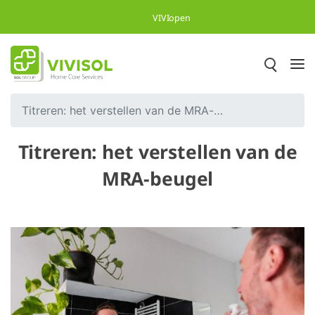
Overslaan en naar hoofdinhoud gaan
VIVIopen
Titreren: het verstellen van de MRA-beugel
Titreren: het verstellen van de
MRA-beugel