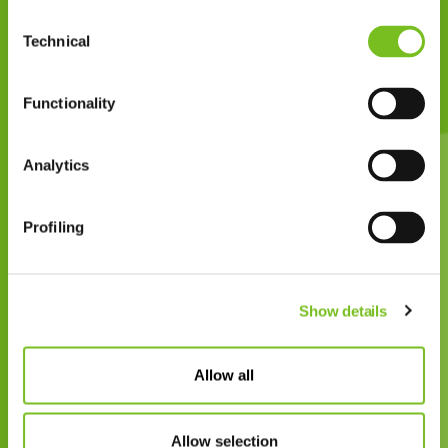
> 4.600
Consent
Technical
Selection
medewerkers
Functionality
Analytics
35
Profiling
jaar ervaring in de thuiszorg
Show details
Allow all
7.9
Allow selection