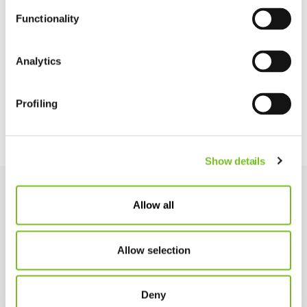
Functionality
Analytics
Profiling
Show details
Allow all
We hebben contracten
met alle
Allow selection
zorgverzekeraars in
Deny
Nederland