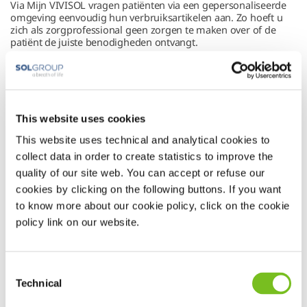
Via Mijn VIVISOL vragen patiënten via een gepersonaliseerde
omgeving eenvoudig hun verbruiksartikelen aan. Zo hoeft u
zich als zorgprofessional geen zorgen te maken over of de
patiënt de juiste benodigheden ontvangt.
ViviOpen: eenvoudig digitaal aanvragen
Efficiëntie vinden wij belangrijk. Daarom hebben we ViviOpen
ontwikkeld, ons digitale aanvraagsysteem dat speciaal is
ontworpen om het aanvragen van therapieën voor uw
patiënten zo eenvoudig en snel mogelijk te maken.
This website uses cookies
This website uses technical and analytical cookies to
Direct naar het aanvraagsysteem
collect data in order to create statistics to improve the
quality of our site web. You can accept or refuse our
cookies by clicking on the following buttons. If you want
to know more about our cookie policy, click on the cookie
policy link on our website.
Consent
Technical
Selection