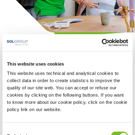
Positietherapie
Positietherapie
is specifiek ontwikkeld voor POSAS, oftewel
This website uses cookies
positiegebonden OSAS. De diagnose POSAS wordt gesteld
wanneer iemand in rugligging minstens twee keer zoveel
This website uses technical and analytical cookies to
apneus heeft als in een andere positie.
collect data in order to create statistics to improve the
Waarom positietherapie via VIVISOL?
quality of our site web. You can accept or refuse our
Wij werken volgens de modernste technieken.
cookies by clicking on the following buttons. If you want
to know more about our cookie policy, click on the cookie
Wij waarborgen de effectiviteit van de therapie door
policy link on our website.
het inzetten van o.a. telemonitoring.
Wij bevorderen therapietrouw door stimulerende
communicatiemiddelen.
Consent