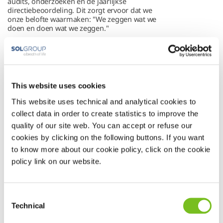
audits, onderzoeken en de jaarlijkse
directiebeoordeling. Dit zorgt ervoor dat we
onze belofte waarmaken: "We zeggen wat we
doen en doen wat we zeggen."
Het Senior Management Team analyseert
bovendien jaarlijks de risico's, kansen en
relevante interne en externe issues. Deze
bevindingen vormen de basis voor
verbeterpunten binnen onze processen. Met
This website uses cookies
behulp van de Plan, Do, Check, Act-cyclus
blijven we werken aan een continue verbetering
This website uses technical and analytical cookies to
van onze procedures, diensten en impact op
collect data in order to create statistics to improve the
mens en milieu.
quality of our site web. You can accept or refuse our
Wilt u meer lezen over ons beleid? Lees dan
cookies by clicking on the following buttons. If you want
beleidsverklaring
onze complete
.
to know more about our cookie policy, click on the cookie
policy link on our website.
Consent
Technical
Selection