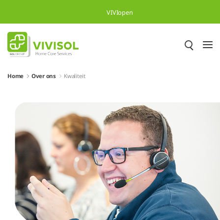
Overslaan en naar hoofdinhoud gaan
VIVIopen
Home
Over ons
Kwaliteit