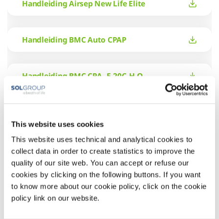
Handleiding Airsep New Life Elite
Handleiding BMC Auto CPAP
Handleiding BMC CPA _E-20C-H-O
Handleiding BMC CPAP met bevochtiger
This website uses cookies
This website uses technical and analytical cookies to
Handleiding BMC met bevochtiger 20C-H-O
collect data in order to create statistics to improve the
quality of our site web. You can accept or refuse our
cookies by clicking on the following buttons. If you want
Handleiding Caire Liberator Base Unit
to know more about our cookie policy, click on the cookie
policy link on our website.
Handleiding Caire Liberator Low Loss Base