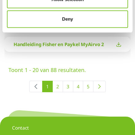
Deny
Handleiding DreamMapper
Handleiding Fisher en Paykel MyAirvo 2
Toont 1 - 20 van 88 resultaten.
1
2
3
4
5
Contact