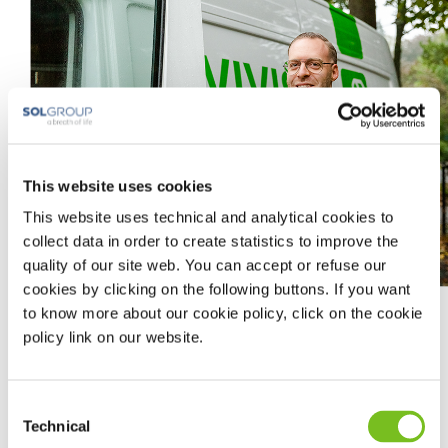
This website uses cookies
This website uses technical and analytical cookies to
collect data in order to create statistics to improve the
quality of our site web. You can accept or refuse our
cookies by clicking on the following buttons. If you want
to know more about our cookie policy, click on the cookie
policy link on our website.
Vloeibare zuurstof zit in een tank van 37/45/60 liter die we
Base Unit noemen. U gebruikt een Spirit of Stroller voor
onderweg. Deze vult u bij vanuit de Base Unit.
Consent
Technical
Draagbare tankjes voor onderweg
Selection