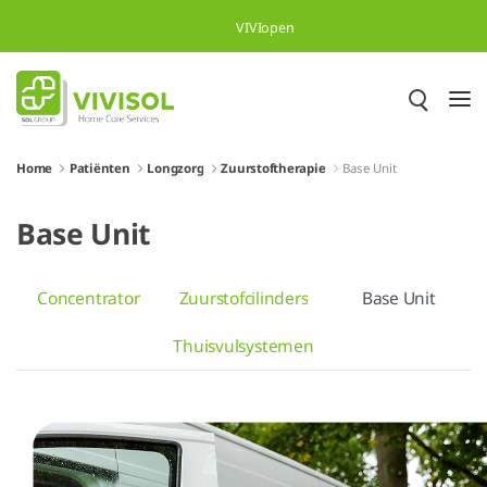
Overslaan en naar hoofdinhoud gaan
VIVIopen
Home
Patiënten
Longzorg
Zuurstoftherapie
Base Unit
Base Unit
Concentrator
Zuurstofcilinders
Base Unit
Thuisvulsystemen