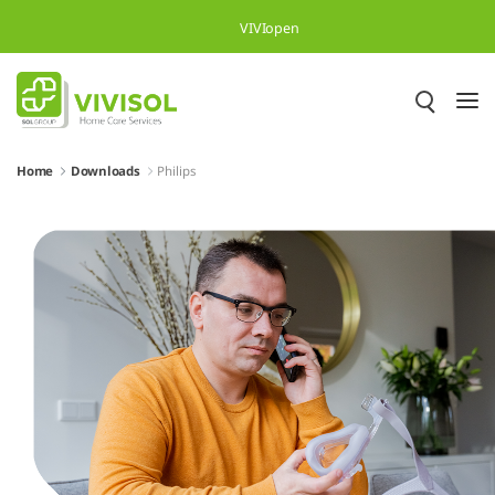
Overslaan en naar hoofdinhoud gaan
VIVIopen
Home
Downloads
Philips