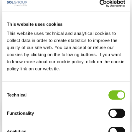
dat nodig is.
U hoeft dan zelf niets te doen of bij het apparaat in de
buurt te zijn. Wij informeren u altijd vooraf als we een
drukaanpassing gaan doen.
This website uses cookies
Uw toestemming is nodig.
This website uses technical and analytical cookies to
Via het online formulier kunt u toestemming geven als u
collect data in order to create statistics to improve the
dat wilt. Ook vindt u daar uitgebreide uitleg over de
quality of our site web. You can accept or refuse our
beveiliging en het beheer van uw gegevens. Daarnaast
staat hier beschreven op welke manier wij met uw
cookies by clicking on the following buttons. If you want
gegevens omgaan, inclusief de beveiliging hiervan.
to know more about our cookie policy, click on the cookie
policy link on our website.
Link naar online formulier
Consent
Technical
Selection
Functionality
De MRA-beugels
Analytics