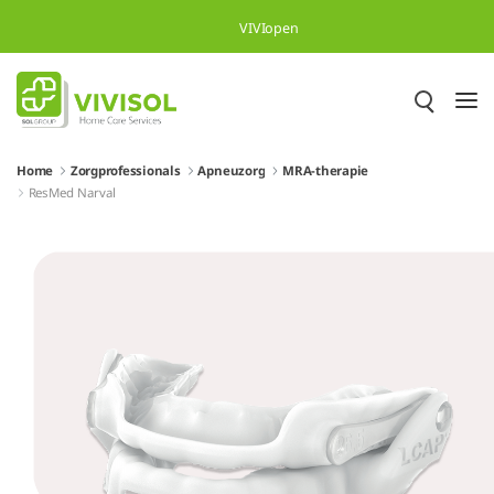
Overslaan en naar hoofdinhoud gaan
VIVIopen
Home
Zorgprofessionals
Apneuzorg
MRA-therapie
ResMed Narval