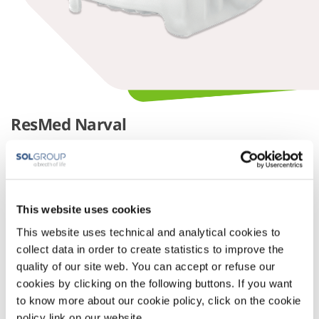
ResMed Narval
De ResMed Narval heeft door het gebruik van
geavanceerde technieken een bijzonder licht en dun
ontwerp. De beugel wordt met behulp van digitale
scantechnologie en 3D printtechnologie vervaardigd.
Hierdoor ervaren patiënten de pasvorm als natuurlijk.
This website uses cookies
This website uses technical and analytical cookies to
De kleinste MRA-beugel
collect data in order to create statistics to improve the
Digitale scantechnologie
quality of our site web. You can accept or refuse our
3D-printtechnologie
cookies by clicking on the following buttons. If you want
to know more about our cookie policy, click on the cookie
policy link on our website.