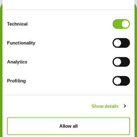
Contact
Consent
Privacy
Technical
Selection
Klachten
Functionality
Cookiegebruik
Disclaimer
Analytics
Gedragscode
Profiling
Zorgprofessionals
Disclaimer
Show details
Patiënten
VIVISOL NEDERLAND B.V.
Allow all
Swaardvenstraat 27
5048 AV Tilburg