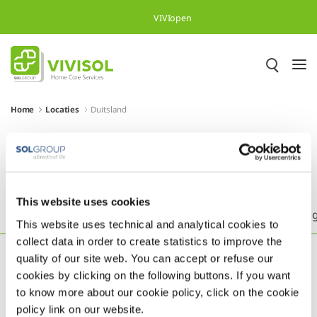
Overslaan en naar hoofdinhoud gaan
VIVIopen
Home
Locaties
Duitsland
Meer dan 500.000 tevreden
patiënten in heel Europa
This website uses cookies
Headquarters
België
Brazilië
Duitsland
En
This website uses technical and analytical cookies to
collect data in order to create statistics to improve the
quality of our site web. You can accept or refuse our
cookies by clicking on the following buttons. If you want
to know more about our cookie policy, click on the cookie
policy link on our website.