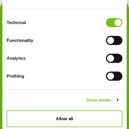
Contact
Consent
Privacy
Technical
Selection
Klachten
Functionality
Cookiegebruik
Disclaimer
Analytics
Gedragscode
Profiling
Zorgprofessionals
Disclaimer
Show details
Patiënten
VIVISOL NEDERLAND B.V.
Allow all
Swaardvenstraat 27
5048 AV Tilburg